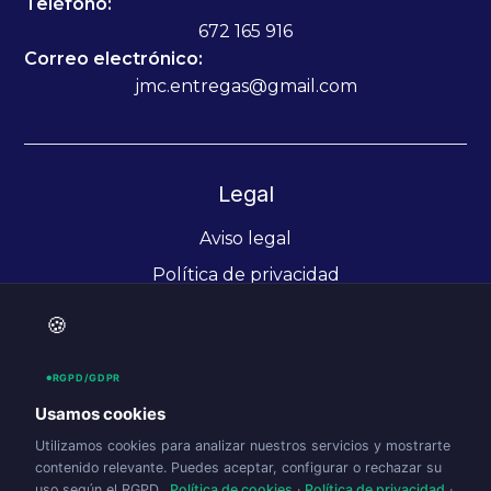
Teléfono:
672 165 916
Correo electrónico:
jmc.entregas@gmail.com
Legal
Aviso legal
Política de privacidad
Política de cookies (UE)
🍪
Politicas de envio y devoluciones
RGPD/GDPR
Accesibilidad
Usamos cookies
Utilizamos cookies para analizar nuestros servicios y mostrarte
contenido relevante. Puedes aceptar, configurar o rechazar su
uso según el RGPD.
Política de cookies
·
Política de privacidad
·