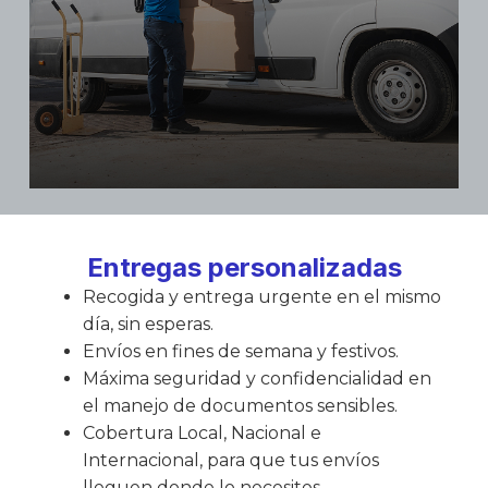
JMC Entregas
Entregas personalizadas
Recogida y entrega urgente en el mismo
Tu servicio de mensajería personalizado
en Mallorca
día, sin esperas.
Envíos en fines de semana y festivos.
Desde JMC sabemos que tu tiempo es
Máxima seguridad y confidencialidad en
clave, por ello ofrecemos todas las
soluciones a tus envíos. Nos encargaremos
el manejo de documentos sensibles.
de que tus paquetes lleguen a su destino de
Cobertura Local, Nacional e
forma rápida, segura y confidencial.
Internacional, para que tus envíos
lleguen donde lo necesites.