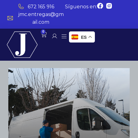
672 165 916
Síguenos en:
jmc.entregas@gm
ail.com
0
ES